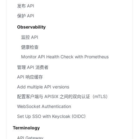
发布 API
保护 API
Observability
监控 API
健康检查
Monitor API Health Check with Prometheus
管理 API 消费者
API 响应缓存
Add multiple API versions
配置客户端与 APISIX 之间的双向认证（mTLS）
WebSocket Authentication
Set Up SSO with Keycloak (OIDC)
Terminology
API Gateway