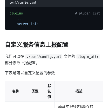
Keycloak Authorization (authz-keycloak)
conf/config.yaml
authz-casdoor
plugins
:                          
# plugin list
wolf-rbac
  - 
...
  - 
server-info
openid-connect
cas-auth
dingtalk-auth
自定义服务信息上报配置
feishu-auth
hmac-auth
我们可以在
文件的
./conf/config.yaml
plugin_attr
部分修改上报配置。
authz-casbin
ldap-auth
下表是可以自定义配置的参数：
opa
默
forward-auth
名称
类型
认
描述
multi-auth
值
saml-auth
etcd 中服务信息保存的