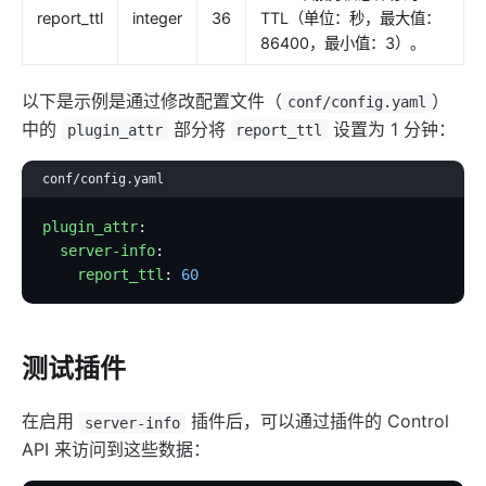
Security
report_ttl
integer
36
TTL（单位：秒，最大值：
86400，最小值：3）。
cors
uri-blocker
以下是示例是通过修改配置文件（
）
conf/config.yaml
ip-restriction
中的
部分将
设置为 1 分钟：
plugin_attr
report_ttl
ua-restriction
conf/config.yaml
referer-restriction
consumer-restriction
plugin_attr
:
  server-info
:
acl
    report_ttl
: 
60
csrf
public-api
GM
测试插件
chaitin-waf
在启用
插件后，可以通过插件的 Control
server-info
data-mask
API 来访问到这些数据：
Traffic