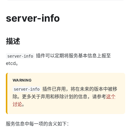
AI
server-info
ai-proxy
ai-proxy-multi
ai-rate-limiting
描述
ai-prompt-guard
插件可以定期将服务基本信息上报至
server-info
ai-aws-content-moderation
etcd。
ai-aliyun-content-moderation
ai-prompt-decorator
WARNING
ai-prompt-template
插件已弃用，将在未来的版本中被移
server-info
ai-rag
除。更多关于弃用和移除计划的信息，请参考
这个
ai-request-rewrite
讨论
。
General
服务信息中每一项的含义如下：
batch-requests