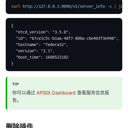
limit-req
curl
 http://127.0.0.1:9090/v1/server_info
 -s
 |
 jq
 .
limit-conn
limit-count
{
graphql-limit-count
  "etcd_version": "3.5.0",
  "id": "b7ce1c5c-b1aa-4df7-888a-cbe403f3e948",
proxy-cache
  "hostname": "fedora32",
graphql-proxy-cache
  "version": "2.1",
  "boot_time": 1608522102
request-validation
}
oas-validator
proxy-mirror
TIP
api-breaker
你可以通过
APISIX Dashboard
查看服务信息报
traffic-split
告。
traffic-label
request-id
proxy-control
删除插件