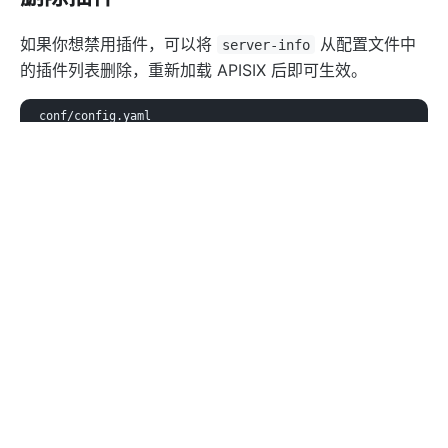
proxy-buffering
client-control
如果你想禁用插件，可以将
从配置文件中
server-info
的插件列表删除，重新加载 APISIX 后即可生效。
workflow
Observability
conf/config.yaml
Tracers
plugins
:    
# plugin list
zipkin
  - 
...
skywalking
opentelemetry
Edit this page on GitHub
Report an issue
Metrics
prometheus
node-status
datadog
Loggers