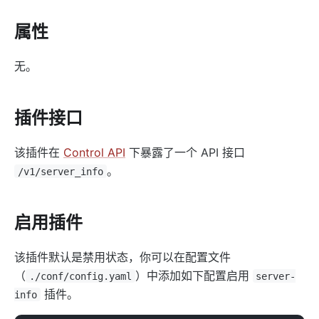
proxy-rewrite
属性
grpc-transcode
grpc-web
无。
fault-injection
mocking
插件接口
degraphql
body-transformer
该插件在
Control API
下暴露了一个 API 接口
attach-consumer-label
。
/v1/server_info
exit-transformer
Authentication
启用插件
key-auth
该插件默认是禁用状态，你可以在配置文件
jwt-auth
（
）中添加如下配置启用
./conf/config.yaml
server-
jwe-decrypt
插件。
info
basic-auth